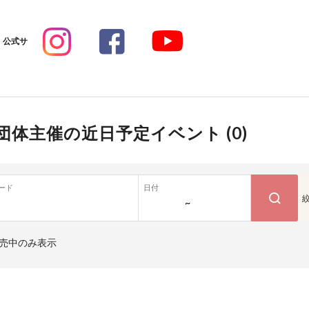
公式サ
団体主催の近日予定イベント (
0
)
ード
日付
~
売中のみ表示