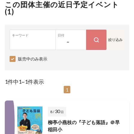
この団体主催の近日予定イベント
(
1
)
キーワード
日付
絞り込み
~
販売中のみ表示
1件中1~1件表示
1
30
8 /
日
柳亭小燕枝の『子ども落語』＠早
稲田小