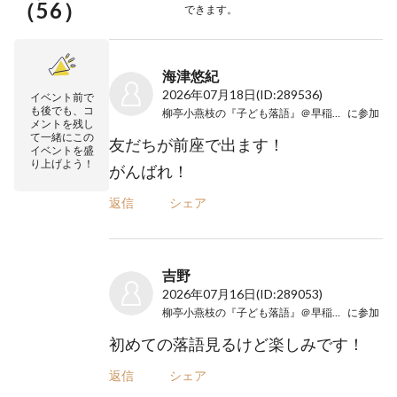
（
56
）
できます。
海津悠紀
2026年07月18日
(ID:289536)
イベント前で
も後でも、コ
柳亭小燕枝の『子ども落語』＠早稲田小
に参加
メントを残し
て一緒にこの
友だちが前座で出ます！
イベントを盛
り上げよう！
がんばれ！
返信
シェア
吉野
2026年07月16日
(ID:289053)
柳亭小燕枝の『子ども落語』＠早稲田小
に参加
初めての落語見るけど楽しみです！
返信
シェア