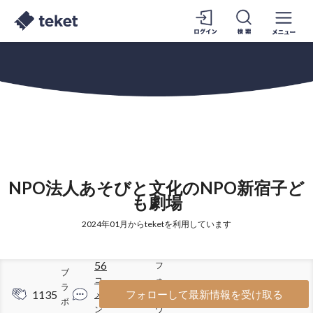
NPO法人あそびと文化のNPO新宿子ど
も劇場
2024年01月からteketを利用しています
56
フ
ブ
コ
ォ
ラ
1135
590
フォローして最新情報を受け取る
メ
ロ
ボ
ン
ワ