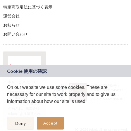
特定商取引法に基づく表示
運営会社
お知らせ
お問い合わせ
本サービスは、NTT
JASRAC許諾番号：
On our website we use some cookies. These are
ドコモグループの新
9024936001Y45037
規事業創出プログラ
necessary for our site to work properly and to give us
JASRAC許諾番号：
ム「docomo
9024936002Y45040
information about how our site is used.
STARTUP」を通じて
企画され、株式会社
teketにより運営され
ています。
Accept
Deny
(C) 2026 teket. all rights reserved.