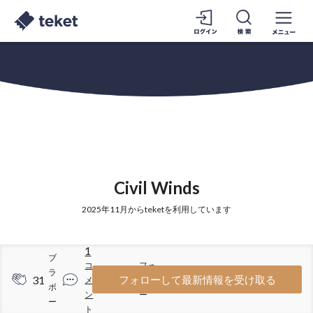
Civil Winds
2025年11月からteketを利用しています
1
ブ
コ
フォ
ラ
31
19
フォローして最新情報を受け取る
メ
ロワ
ボ
ン
ー
ー
ト