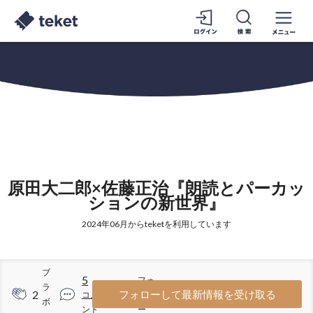
原田大二郎×佐藤正治『朗読とパーカッ
ションの新世界』
2024年06月からteketを利用しています
ブ
5
フォ
ラ
2
39
フォローして最新情報を受け取る
コメ
ロワ
ボ
ント
ー