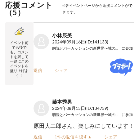
応援コメント
※各イベントページから応援コメントがで
（
5
）
きます。
小林辰美
2024年09月16日
(ID:141133)
イベント前
でも後で
朗読とパーカッションの新世界〜城の崎の先〜
に参加
も、コメン
トを残して
一緒にこの
イベントを
返信
シェア
盛り上げよ
う！
藤本秀男
2024年08月15日
(ID:134759)
朗読とパーカッションの新世界〜城の崎の先〜
に参加
原田大二郎さん、楽しみにしています！
返信
1件の返信を隠す▲
シェア