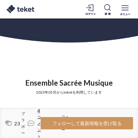
Ensemble Sacrée Musique
2023年05月からteketを利用しています
4
ブ
コ
フォ
ラ
23
76
フォローして最新情報を受け取る
メ
ロワ
ボ
ン
ー
ー
ト