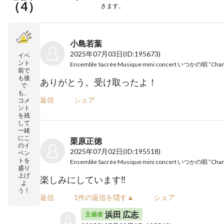
（
4
）
きます。
小島若葉
2025年07月03日
(ID:195673)
イベ
ント
前で
も後
ありがとう。受け取ったよ！
で
も、
返信
シェア
コメ
ント
を残
して
一緒
にこ
栗原正徳
のイ
2025年07月02日
(ID:195518)
ベン
トを
盛り
上げ
楽しみにしています‼️
よ
う！
返信
1件の返信を隠す▲
シェア
浜田 広志
主催者