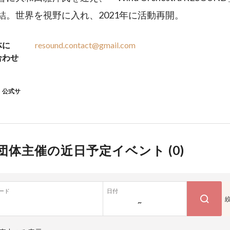
結。世界を視野に入れ、2021年に活動再開。
体に
resound.contact@gmail.com
合わせ
公式サ
団体主催の近日予定イベント (
0
)
ード
日付
~