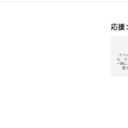
応援
イベ
も、コ
一緒に
盛