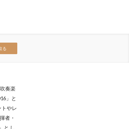
取る
た吹奏楽
16」と
ントやレ
指揮者・
」と し