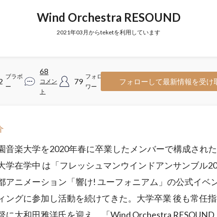
Wind Orchestra RESOUND
2021年03月からteketを利用しています
68
ブラボ
フォロ
2
79
フォローして最新情報を受け
コメン
ー
ワー
ト
介
園音楽大学を2020年春に卒業したメンバーで構成され
大学在学中 は「フレッシュマンウインドアンサンブル20
都アニメーション「響け! ユーフォニアム」の公式イベ
ィングに参加し活動を続けてきた。大学卒業 後も常任
に大和田雅洋氏を迎え、「Wind Orchestra RESOUND