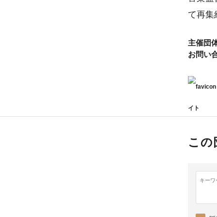
て再集
主催団
お問い
イト
この
キーワ