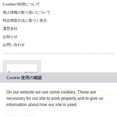
Cookieの利用について
個人情報の取り扱いについて
特定商取引法に基づく表示
運営会社
お知らせ
お問い合わせ
本サービスは、NTT
JASRAC許諾番号：
On our website we use some cookies. These are
ドコモグループの新
9024936001Y45037
規事業創出プログラ
necessary for our site to work properly and to give us
JASRAC許諾番号：
ム「docomo
9024936002Y45040
information about how our site is used.
STARTUP」を通じて
企画され、株式会社
teketにより運営され