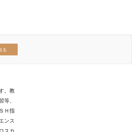
取る
す。教
習等、
ＳＨ指
エンス
ロスカ