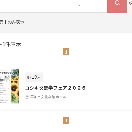
~
売中のみ表示
~1件表示
1
19
8 /
水
コシキタ進学フェア２０２６
草加市文化会館 ホール
1