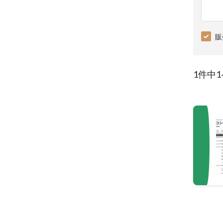
販
1件中1