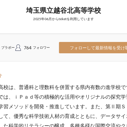
埼玉県立越谷北高等学校
2025年06月からteketを利用しています
764
フォローして最新情報を受け
ブラボー
フォロワー
介
高校は、普通科と理数科を併置する県内有数の進学校で
では、ｉＰａｄ等の積極的な活用やオリジナルの探究学
学習メソッドを開発・推進しています。また、第Ⅱ期Ｓ
して、優秀な科学技術人材の育成とともに、データサイ
した科学的リテラシーの醸成、多種多様な国際交流やク