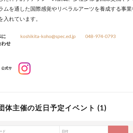
ラムを通した国際感覚やリベラルアーツを養成する事業
を入れています。
体に
koshikita-koho@spec.ed.jp
048-974-0793
合わせ
公式サ
団体主催の近日予定イベント (
1
)
ード
日付