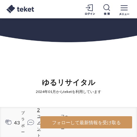
ゆるリサイタル
2024年01月からteketを利用しています
2
ブ
コ
フォ
ラ
43
44
フォローして最新情報を受け取る
メ
ロワ
ボ
ン
ー
ー
ト