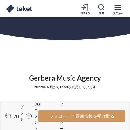
Gerbera Music Agency
2022年07月からteketを利用しています
20
フ
ブ
コ
ォ
ラ
70
208
フォローして最新情報を受け取る
メ
ロ
ボ
ン
ワ
ー
ト
ー