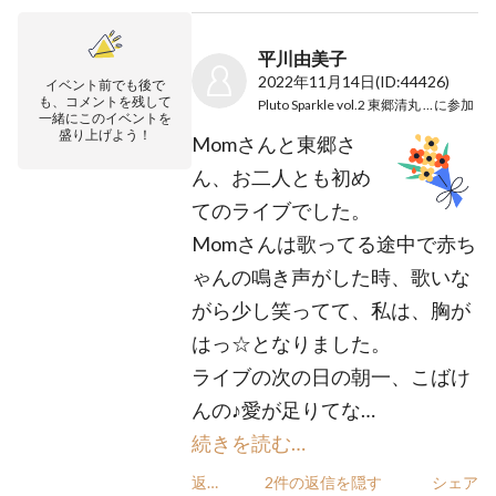
平川由美子
2022年11月14日
(ID:44426)
イベント前でも後で
も、コメントを残して
Pluto Sparkle vol.2 東郷清丸 × Mom
に参加
一緒にこのイベントを
盛り上げよう！
Momさんと東郷さ
ん、お二人とも初め
てのライブでした。
Momさんは歌ってる途中で赤ち
ゃんの鳴き声がした時、歌いな
がら少し笑ってて、私は、胸が
はっ☆となりました。
ライブの次の日の朝一、こばけ
んの♪愛が足りてな…
続きを読む…
返信
2件の返信を隠す
シェア