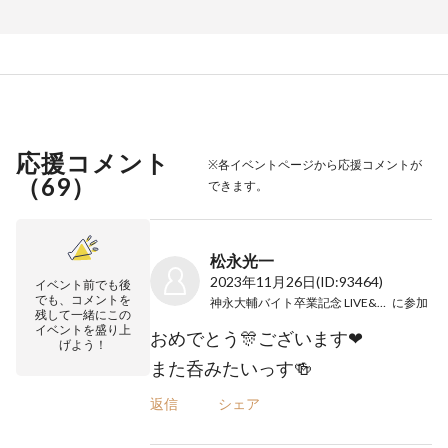
応援コメント
※各イベントページから応援コメントが
（
69
）
できます。
松永光一
2023年11月26日
(ID:93464)
イベント前でも後
でも、コメントを
神永大輔バイト卒業記念 LIVE&DINNER
に参加
残して一緒にこの
イベントを盛り上
おめでとう🎊ございます❤
げよう！
また呑みたいっす🍻
返信
シェア