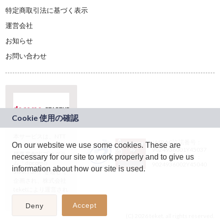
特定商取引法に基づく表示
運営会社
お知らせ
お問い合わせ
本サービスは、NTT
JASRAC許諾番号：
On our website we use some cookies. These are
ドコモグループの新
9024936001Y45037
規事業創出プログラ
necessary for our site to work properly and to give us
JASRAC許諾番号：
ム「docomo
9024936002Y45040
information about how our site is used.
STARTUP」を通じて
企画され、株式会社
teketにより運営され
ています。
Accept
Deny
(C) 2026 teket. all rights reserved.