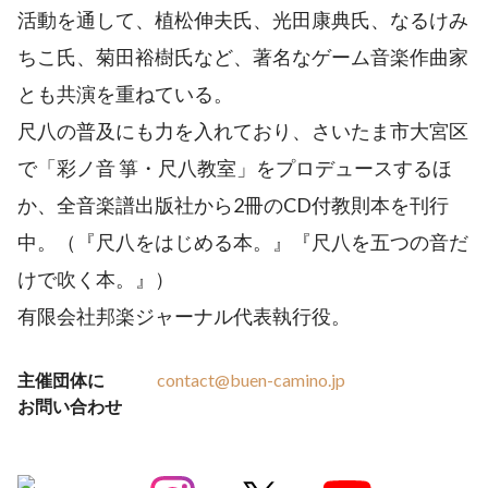
活動を通して、植松伸夫氏、光田康典氏、なるけみ
ちこ氏、菊田裕樹氏など、著名なゲーム音楽作曲家
とも共演を重ねている。
尺八の普及にも力を入れており、さいたま市大宮区
で「彩ノ音 箏・尺八教室」をプロデュースするほ
か、全音楽譜出版社から2冊のCD付教則本を刊行
中。（『尺八をはじめる本。』『尺八を五つの音だ
けで吹く本。』）
有限会社邦楽ジャーナル代表執行役。
主催団体に
contact@buen-camino.jp
お問い合わせ