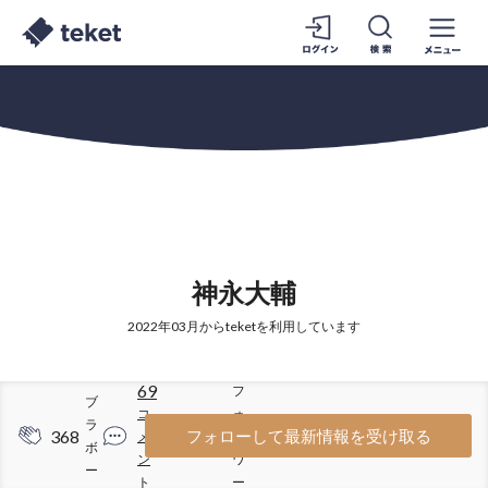
神永大輔
2022年03月からteketを利用しています
69
フ
ブ
コ
ォ
ラ
368
123
フォローして最新情報を受け取る
メ
ロ
ボ
ン
ワ
ー
ト
ー