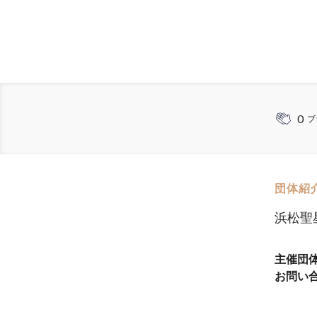
0
ブ
団体紹
浜松聖
主催団
お問い