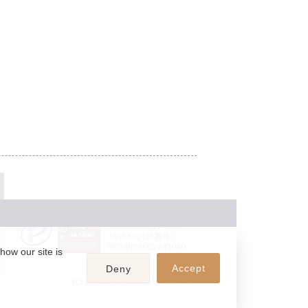
JASRAC許諾番号：
9024936001Y45037
JASRAC許諾番号：
9024936002Y45040
how our site is
Accept
Deny
(C) 2026 teket. all rights reserved.