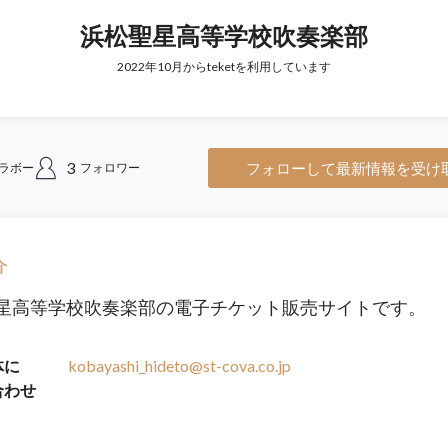
浜松聖星高等学校吹奏楽部
2022年10月からteketを利用しています
3
フォローして最新情報を受け
ラボー
フォロワー
介
星高等学校吹奏楽部の電子チケット販売サイトです。
体に
kobayashi_hideto@st-cova.co.jp
合わせ