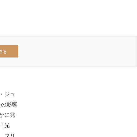
取る
・ジュ
その影響
かに発
「光
、フリ