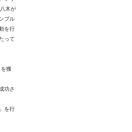
。八木が
ンブル
動を行
たって
リを獲
成功さ
」を行