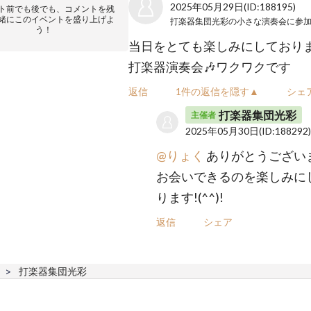
2025年05月29日
(ID:188195)
ト前でも後でも、コメントを残
緒にこのイベントを盛り上げよ
打楽器集団光彩の小さな演奏会
に参
う！
当日をとても楽しみにしてお
打楽器演奏会🎶ワクワクです
返信
1件の返信を隠す▲
シェ
打楽器集団光彩
主催者
2025年05月30日
(ID:188292
@りょく
ありがとうござい
お会いできるのを楽しみに
ります!(^^)!
返信
シェア
打楽器集団光彩