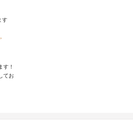
加
ります
ア
)
ます！
してお