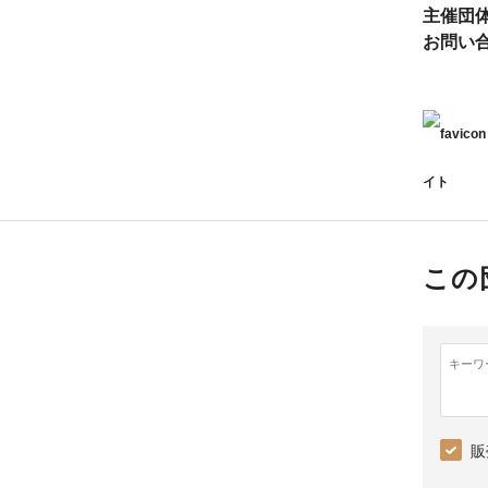
主催団
お問い
イト
この
キーワ
販