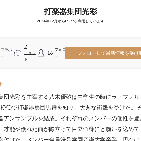
打楽器集団光彩
2024年12月からteketを利用しています
2
ブラボ
フォロワ
16
フォローして最新情報を受け
コメン
ー
ー
ト
介
集団光彩を主宰する八木優弥は中学生の時にラ・フォル
OKYOで打楽器集団男群を知り、大きな衝撃を受けた。
器アンサンブルを結成。それぞれのメンバーの個性を豊
、才能や優れた面が際立って目立つ様にと願いを込めて
名付けた。メンバー全員洗足学園音楽大学卒業。現在は