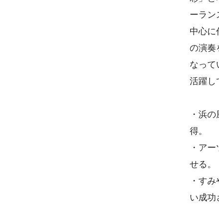
ーラン
中心に
の演奏
なって
活躍し
・浜の
得。
・アー
せる。
・すみ
い成功