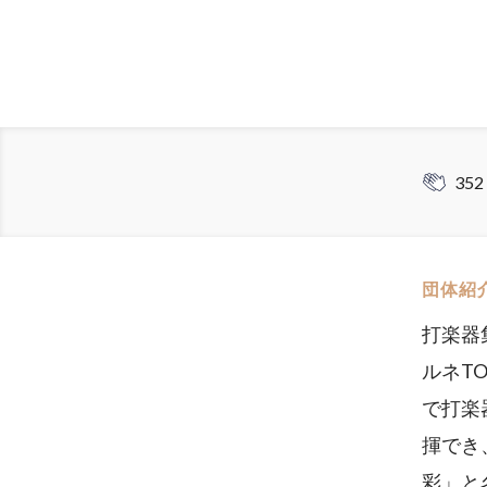
352
団体紹
打楽器
ルネT
で打楽
揮でき
彩」と