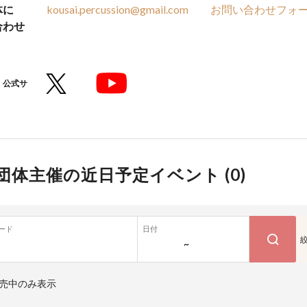
体に
kousai.percussion@gmail.com
お問い合わせフォ
合わせ
公式サ
団体主催の近日予定イベント (
0
)
ード
日付
~
売中のみ表示