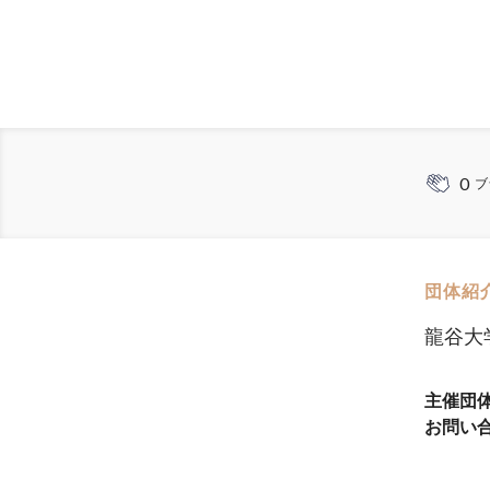
0
ブ
団体紹
龍谷大
主催団
お問い