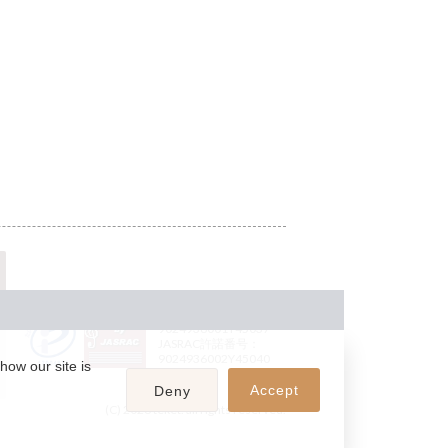
JASRAC許諾番号：
9024936001Y45037
JASRAC許諾番号：
9024936002Y45040
how our site is
Accept
Deny
(C) 2026 teket. all rights reserved.