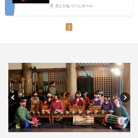
『Interactions（相互作用）Vol.3
北とぴあ つつじホール
Music（ミュージック）』 〜バ
リ・ガムランの奏でる ”いま・こ
れから”の響き〜（北とぴあ国際音
1
楽祭2026参加公演）