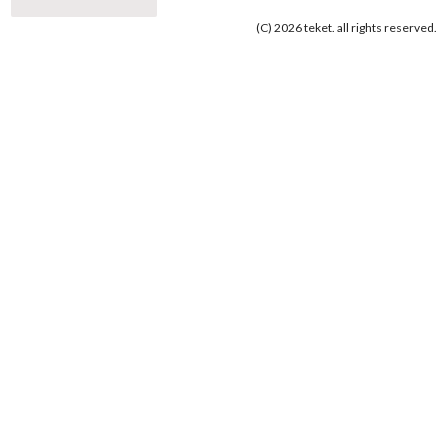
(C) 2026 teket. all rights reserved.