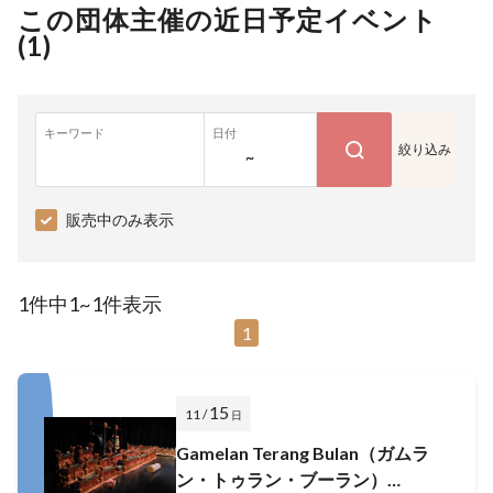
この団体主催の近日予定イベント
(
1
)
キーワード
日付
絞り込み
~
販売中のみ表示
1件中1~1件表示
1
15
11 /
日
Gamelan Terang Bulan（ガムラ
ン・トゥラン・ブーラン）