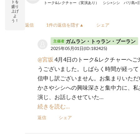
トを
トーク&レクチャー（実演あり） シシ×シシ バリ島×
盛り
上げ
よ
う！
返信
1件の返信を隠す▲
シェア
ガムラン・トゥラン・ブーラン
主催者
2025年05月01日
(ID:182425)
@宮坂
4月4日のトーク&レクチャーへご
うございました。しばらく時間が経って
信申し訳ございません。お集まりいただ
かさやシシへの興味深さと集中力に、私
演じ、お話しさせていた…
続きを読む…
返信
シェア