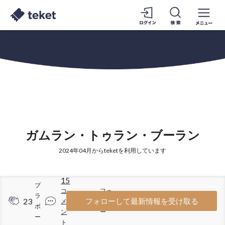
ガムラン・トゥラン・ブーラン
2024年04月からteketを利用しています
15
ブ
コ
フォ
ラ
23
61
フォローして最新情報を受け取る
メ
ロワ
ボ
ン
ー
ー
ト