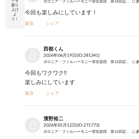
トを
ポロニア・フィルハーモニー管弦楽団 第12回定期演奏会
に
盛り
上げ
今回も楽しみにしています！
よ
う！
返信
シェア
西都くん
2026年06月19日
(ID:281341)
ポロニア・フィルハーモニー管弦楽団 第12回定期演奏会
に
今回もワクワク‼️
楽しみにしています
返信
シェア
濱野裕二
2026年05月12日
(ID:271773)
ポロニア・フィルハーモニー管弦楽団 第12回定期演奏会
に