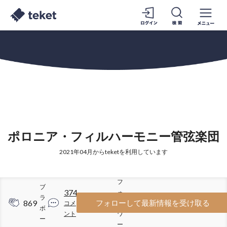
ポロニア・フィルハーモニー管弦楽団
2021年04月からteketを利用しています
フ
ブ
374
ォ
ラ
869
1469
フォローして最新情報を受け取る
コメ
ロ
ボ
ント
ワ
ー
ー