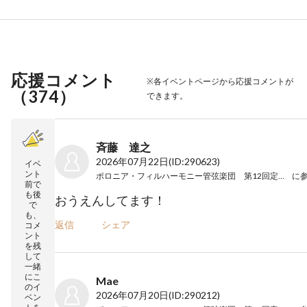
応援コメント
※各イベントページから応援コメントが
（
374
）
できます。
斉藤 達之
2026年07月22日
(ID:290623)
イベ
ント
ポロニア・フィルハーモニー管弦楽団 第12回定期演奏会
に
前で
も後
おうえんしてます！
で
も、
返信
シェア
コメ
ント
を残
して
一緒
にこ
Mae
のイ
2026年07月20日
(ID:290212)
ベン