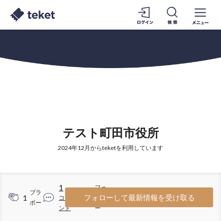
テスト町田市役所
2024年12月からteketを利用しています
1
フォ
ブラ
1
3
フォローして最新情報を受け取る
コメ
ロワ
ボー
ント
ー