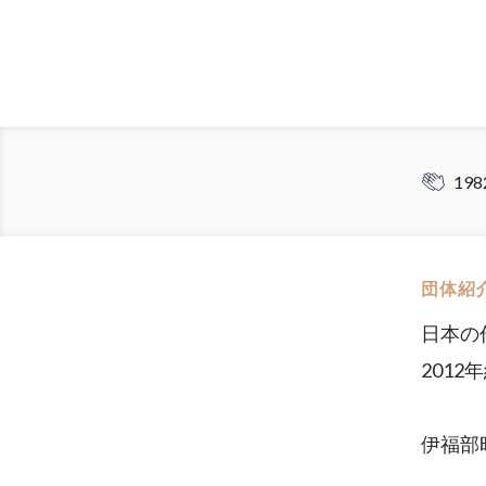
198
団体紹
日本の
2012
伊福部