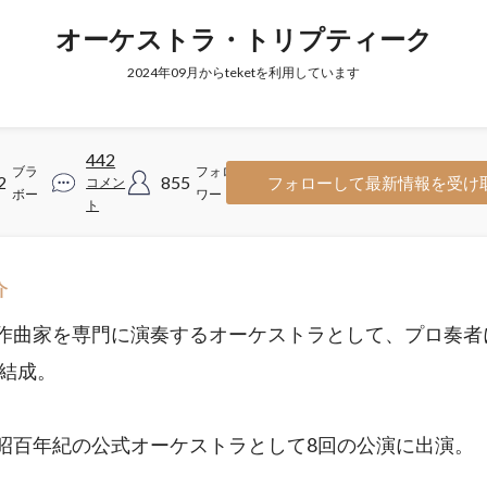
オーケストラ・トリプティーク
2024年09月からteketを利用しています
442
ブラ
フォロ
2
855
フォローして最新情報を受け
コメン
ボー
ワー
ト
介
作曲家を専門に演奏するオーケストラとして、プロ奏者
年結成。
昭百年紀の公式オーケストラとして8回の公演に出演。