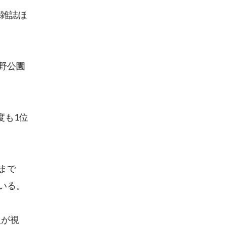
楽雑誌ほ
野公園
度も1位
まで
いる。
人が視