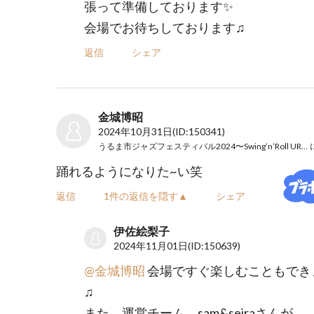
張って準備しております✨
会場でお待ちしております♫
返信
シェア
金城博昭
2024年10月31日
(ID:150341)
うるま市ジャズフェスティバル2024〜Swing’n’Roll URUMA〜
踊れるようになりた~い笑
返信
1件の返信を隠す▲
シェア
伊佐絵梨子
2024年11月01日
(ID:150639)
@金城博昭
会場ですぐ楽しむこともでき
♫
また、運営チーム、sam&seiraさんが、