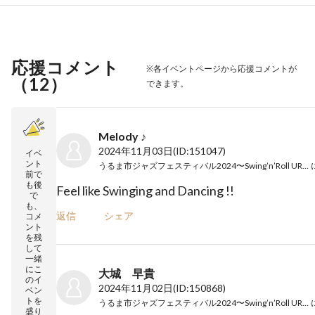
応援コメント
※各イベントページから応援コメントが
（
12
）
できます。
Melody ♪
2024年11月03日
(ID:151047)
イベ
ント
うるま市ジャズフェスティバル2024〜Swing’n’Roll URUMA〜
前で
も後
Feel like Swinging and Dancing !!
で
も、
返信
シェア
コメ
ント
を残
して
一緒
にこ
大城 早貴
のイ
2024年11月02日
(ID:150868)
ベン
トを
うるま市ジャズフェスティバル2024〜Swing’n’Roll URUMA〜
盛り