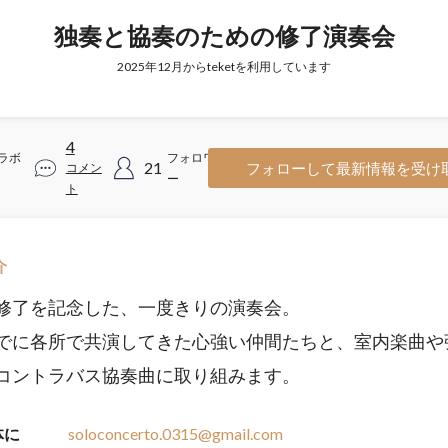
独奏と協奏のための修了演奏会
2025年12月からteketを利用しています
4
ラボ
フォロワ
21
フォローして最新情報を受け
コメン
ー
ト
介
修了を記念した、一度きりの演奏会。
でに各所で共演してきた心強い仲間たちと、室内楽曲や
コントラバス協奏曲に取り組みます。
体に
soloconcerto.0315@gmail.com