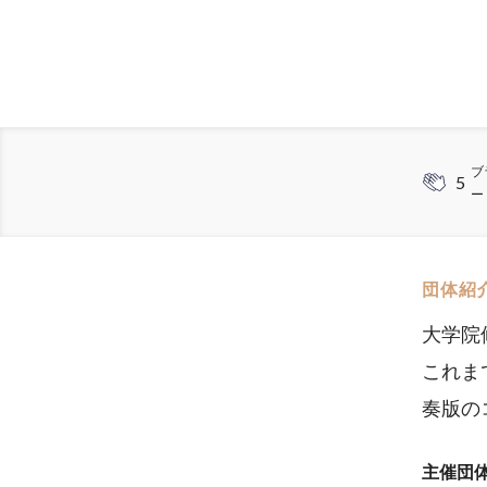
ブ
5
ー
団体紹
大学院
これま
奏版の
主催団