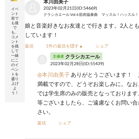
本川由美子
2023年02月21日
(ID:54669)
イベ
ント
前で
も後
娘と音楽好きなお友達とで行きます。2人と
で
も、
しています！
コメ
ント
返信
1件の返信を隠す▲
シェア
を残
して
一緒
クラシカエール
主催者
にこ
2023年02月28日
(ID:55439)
のイ
ベン
@本川由美子
ありがとうございます！ 
トを
盛り
満載ですので、どうぞお楽しみに。なお
上げ
よ
では学生席のみの販売となっております
う！
等ございましたら、ご遠慮なくお問い合
さい。
返信
シェア