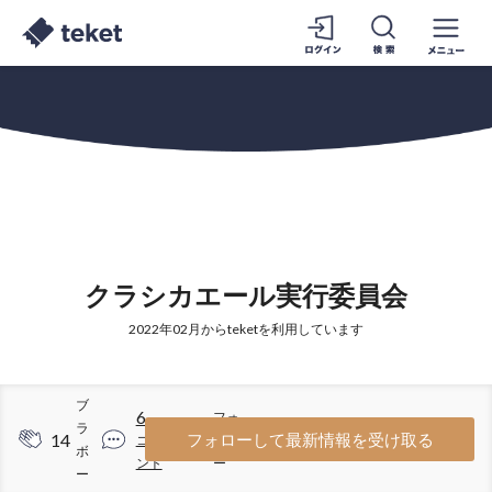
クラシカエール実行委員会
2022年02月からteketを利用しています
ブ
6
フォ
ラ
14
8
フォローして最新情報を受け取る
コメ
ロワ
ボ
ント
ー
ー