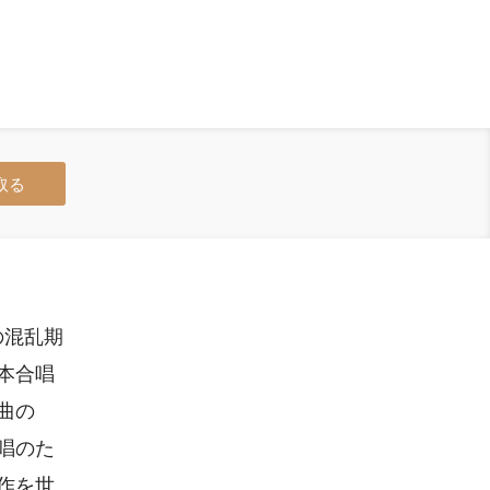
取る
の混乱期
本合唱
曲の
唱のた
作を世