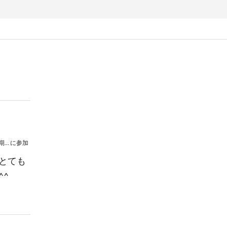
法政大学アリオンコール第６５回定期演奏会
に参加
とても
^