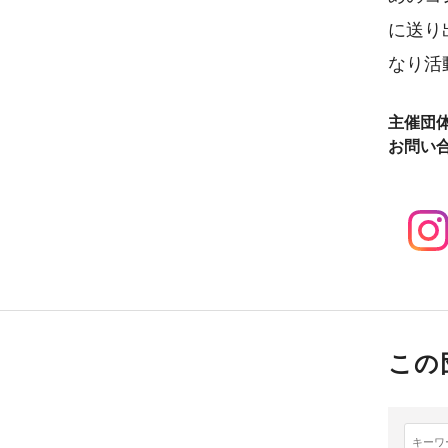
に送り
なり活
主催団
お問い
この
キーワ