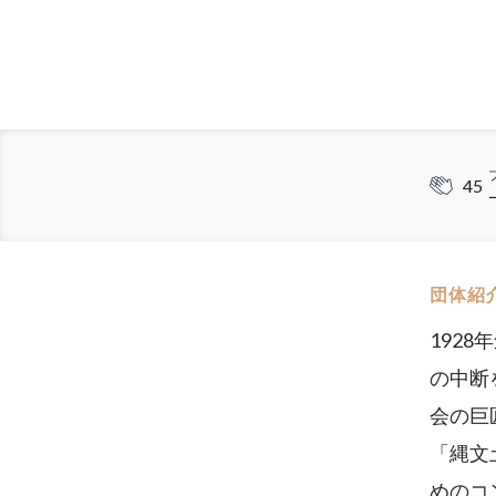
45
団体紹
192
の中断
会の巨
「縄文
めのコ