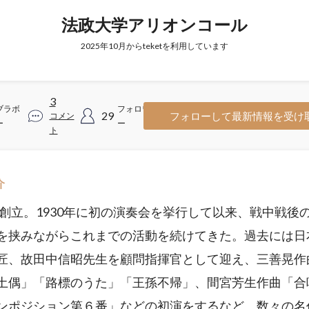
法政大学アリオンコール
2025年10月からteketを利用しています
3
ブラボ
フォロワ
29
フォローして最新情報を受け
コメン
ー
ー
ト
介
8年創立。1930年に初の演奏会を挙行して以来、戦中戦後
を挟みながらこれまでの活動を続けてきた。過去には日
匠、故田中信昭先生を顧問指揮官として迎え、三善晃作
土偶」「路標のうた」「王孫不帰」、間宮芳生作曲「合
ンポジション第６番」などの初演をするなど、数々の名