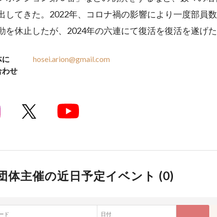
出してきた。2022年、コロナ禍の影響により一度部員
動を休止したが、2024年の六連にて復活を復活を遂げ
体に
hosei.arion@gmail.com
合わせ
団体主催の近日予定イベント (
0
)
ード
日付