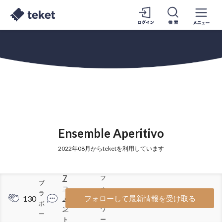
Ensemble Aperitivo
2022年08月からteketを利用しています
7
フ
ブ
コ
ォ
ラ
130
45
フォローして最新情報を受け取る
メ
ロ
ボ
ン
ワ
ー
ト
ー