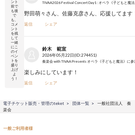
ント
前で
も後
野田萌々さん、佐藤克彦さん、応援してます
で
も、
返信
シェア
コメ
ント
を残
して
一緒
にこ
鈴木 範宣
のイ
2026年05月22日
(ID:274451)
ベン
トを
奏楽会 with TIVAA Presents オペラ《子どもと魔法》
に参
盛り
上げ
楽しみにしています！
よ
う！
返信
シェア
電子チケット販売・管理のteket
団体一覧
一般社団法人 奏
楽会
一般ご利用者様