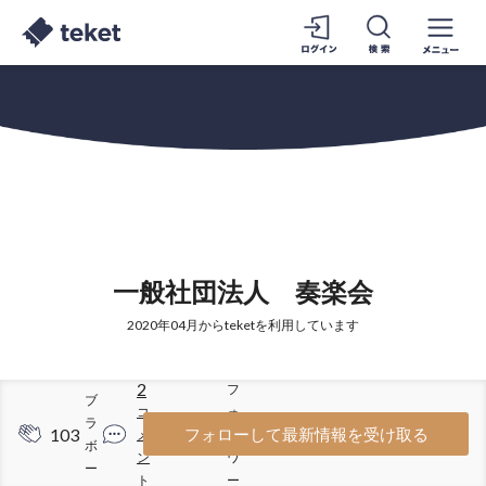
一般社団法人 奏楽会
2020年04月からteketを利用しています
2
フ
ブ
コ
ォ
ラ
103
152
フォローして最新情報を受け取る
メ
ロ
ボ
ン
ワ
ー
ト
ー