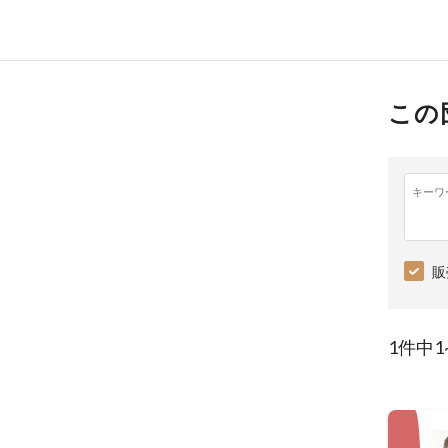
この
キーワ
販
1件中1