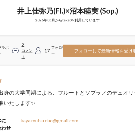
井上佳弥乃(Fl.)×沼本睦実 (Sop.)
2026年05月からteketを利用しています
2
ブラボ
フォロワ
17
フォローして最新情報を受け
コメン
ー
ー
ト
介
出身の大学同期による、フルートとソプラノのデュオリ
催いたします✨
体に
kaya.mutsu.duo@gmail.com
合わせ