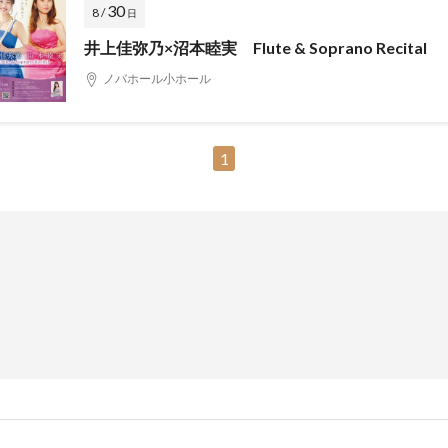
30
8 /
日
井上佳弥乃×沼本睦実 Flute & Soprano Recital
ノバホール小ホール
1