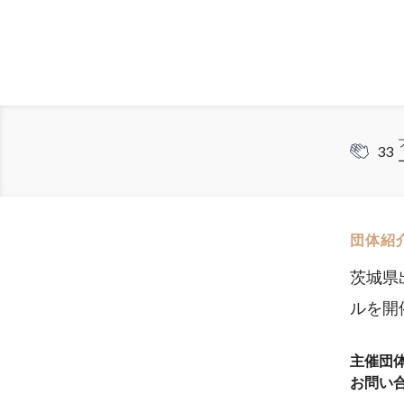
33
団体紹
茨城県
ルを開
主催団
お問い