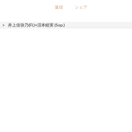
返信
シェア
井上佳弥乃(Fl.)×沼本睦実 (Sop.)