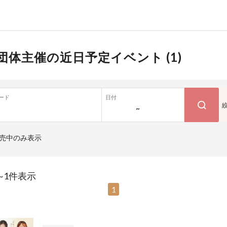
団体主催の近日予定イベント (
1
)
ード
日付
~
売中のみ表示
~1件表示
1