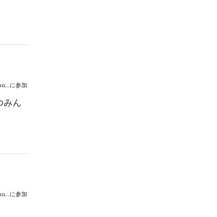
井上佳弥乃×沼本睦実 Flute & Soprano Recital
に参加
つみん
井上佳弥乃×沼本睦実 Flute & Soprano Recital
に参加