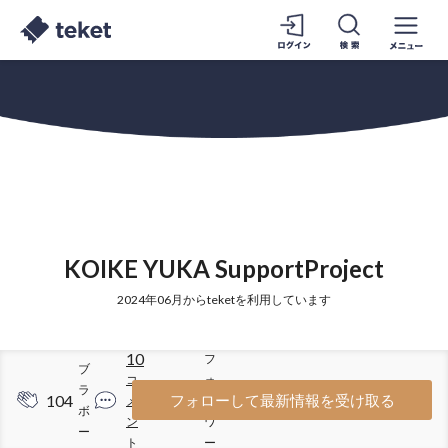
KOIKE YUKA SupportProject
2024年06月からteketを利用しています
10
フ
ブ
コ
ォ
ラ
104
40
フォローして最新情報を受け取る
メ
ロ
ボ
ン
ワ
ー
ト
ー