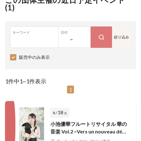
(
1
)
キーワード
日付
絞り込み
~
販売中のみ表示
1件中1~1件表示
1
18
8 /
火
小池優華フルートリサイタル 華の
音楽 Vol.2 ~Vers un nouveau défi
~