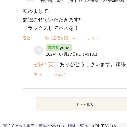
小池優華フルートリサイタル 華の音楽～Le premier pas
初めまして。
勉強させていただきます‼️
リラックスして本番を！
返信
1件の返信を隠す▲
シェア
yuka
主催者
2024年09月27日
(ID:143106)
@福本英二
ありがとうございます。頑張
返信
シェア
もっと見る
電子チケット販売・管理のteket
団体一覧
KOIKE YUKA