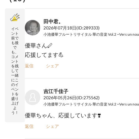
田中君。
2026年07月18日
(ID:289333)
イベ
ント
前で
も後
優華さん🪈
で
も、
応援してます💪
コメ
ント
返信
シェア
を残
して
一緒
にこ
のイ
ベン
吉江千佳子
トを
2026年05月26日
(ID:275562)
盛り
上げ
よ
う！
優華ちゃん、応援しています❣️
返信
シェア