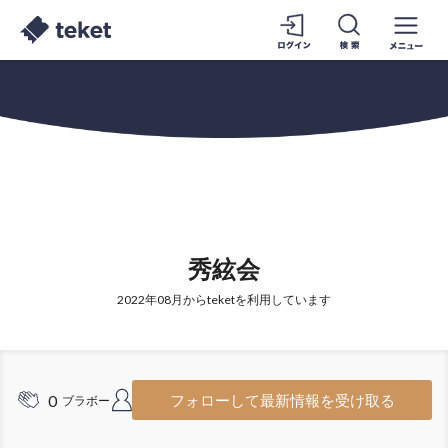
秀絃会
2022年08月からteketを利用しています
0
2
フォローして最新情報を受け取る
ブラボー
フォロワー