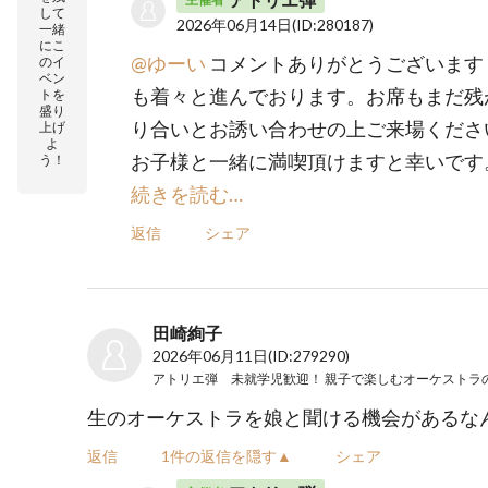
して
2026年06月14日
(ID:280187)
一緒
にこ
@ゆーい
コメントありがとうございます
のイ
ベン
も着々と進んでおります。お席もまだ残
トを
盛り
り合いとお誘い合わせの上ご来場くださ
上げ
よ
お子様と一緒に満喫頂けますと幸いです
う！
続きを読む…
返信
シェア
田崎絢子
2026年06月11日
(ID:279290)
生のオーケストラを娘と聞ける機会があるな
返信
1件の返信を隠す▲
シェア