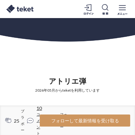
アトリエ弾
2026年05月からteketを利用しています
10
ブ
コ
フォ
ラ
25
73
フォローして最新情報を受け取る
メ
ロワ
ボ
ン
ー
ー
ト