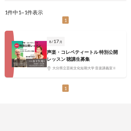
1件中1~1件表示
1
17
8 /
月
声楽・コレペティートル 特別公開
レッスン 聴講生募集
大分県立芸術文化短期大学 音楽講義室Ⅱ
1