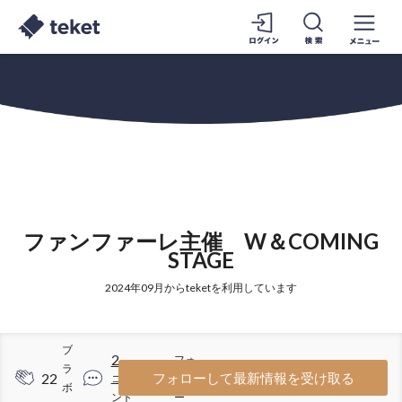
ファンファーレ主催 W＆COMING
STAGE
2024年09月からteketを利用しています
ブ
2
フォ
ラ
22
9
フォローして最新情報を受け取る
コメ
ロワ
ボ
ント
ー