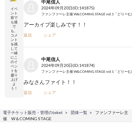
中尾信人
2024年09月20日
(ID:141875)
イベ
ント
前で
も後
アーカイブ楽しみです！！
で
も、
返信
シェア
コメ
ント
を残
して
一緒
にこ
中尾信人
のイ
2024年09月20日
(ID:141874)
ベン
トを
盛り
上げ
みなさんファイト！！
よ
う！
返信
シェア
電子チケット販売・管理のteket
団体一覧
ファンファーレ主
催 W＆COMING STAGE