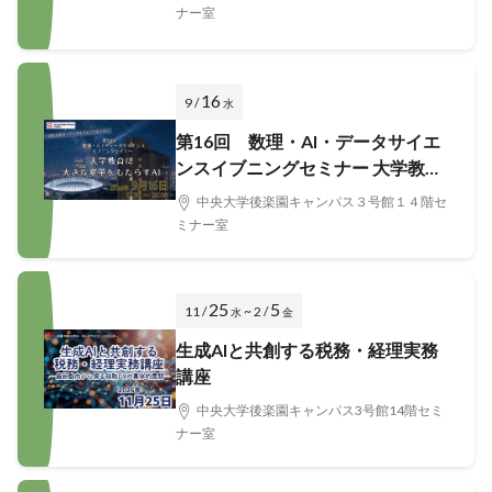
ナー室
16
9 /
水
第16回 数理・AI・データサイエ
ンスイブニングセミナー 大学教育
に大きな変革をもたらすAI
中央大学後楽園キャンパス３号館１４階セ
ミナー室
25
5
11 /
~ 2 /
水
金
生成AIと共創する税務・経理実務
講座
中央大学後楽園キャンパス3号館14階セミ
ナー室