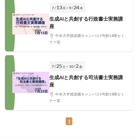
13
24
7 /
~ 9 /
月
木
生成AIと共創する行政書士実務講
座
中央大学後楽園キャンパス3号館14階セミ
ナー室
25
2
7 /
~ 10 /
土
金
生成AIと共創する司法書士実務講
座
中央大学後楽園キャンパス3号館14階セミ
ナー室
1