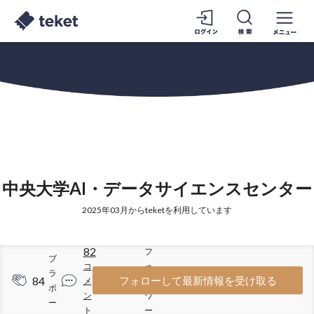
中央大学AI・データサイエンスセンター
2025年03月からteketを利用しています
82
フ
ブ
コ
ォ
ラ
84
409
フォローして最新情報を受け取る
メ
ロ
ボ
ン
ワ
ー
ト
ー