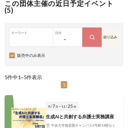
この団体主催の近日予定イベント
(
5
)
キーワード
日付
絞り込み
~
販売中のみ表示
5件中1~5件表示
1
7
25
9 /
~ 11 /
月
水
生成AIと共創する弁護士実務講座
中央大学後楽園キャンパス3号館14階セミ