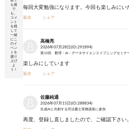
前で
も後
毎回大変勉強になります。今回も楽しみにい
で
も、
返信
シェア
コメ
ント
を残
して
一緒
にこ
高橋亮
のイ
2026年07月28日
(ID:291894)
ベン
トを
盛り
上げ
楽しみにしています
よ
う！
返信
シェア
佐藤純通
2026年07月15日
(ID:288834)
生成AIと共創する司法書士実務講座
に参加
再度、登録し直しましたので、ご確認下さい