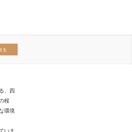
取る
る、四
の桜
な環境
ていま