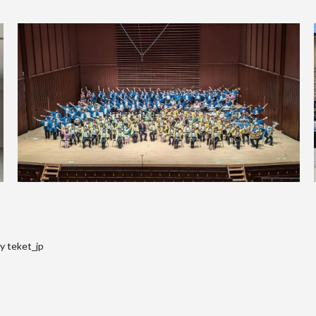
y teket_jp