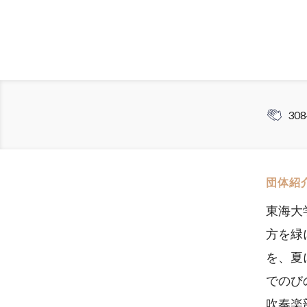
308
団体紹
東海大
方を緑
を、夏
でのび
吹奏楽