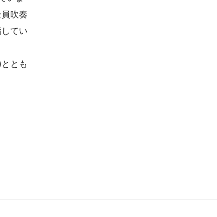
全員吹奏
指してい
)ととも