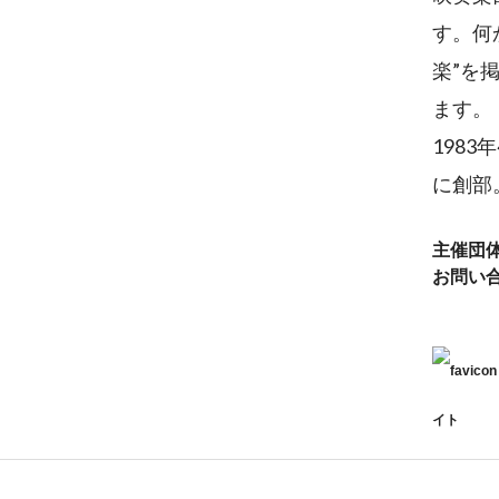
す。何
楽”を
ます。
198
に創部
主催団
お問い
イト