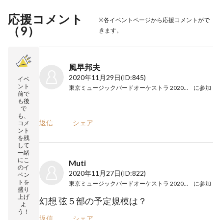
応援コメント
※各イベントページから応援コメントがで
（
9
）
きます。
風早邦夫
2020年11月29日
(ID:845)
イベ
ント
東京ミュージックバードオーケストラ 2020東京公演
に参加
前で
も後
で
も、
返信
シェア
コメ
ント
を残
して
一緒
にこ
Muti
のイ
2020年11月27日
(ID:822)
ベン
トを
東京ミュージックバードオーケストラ 2020東京公演
に参加
盛り
上げ
幻想 弦５部の予定規模は？
よ
う！
返信
シェア