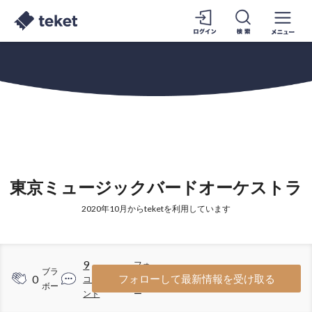
東京ミュージックバードオーケストラ
2020年10月からteketを利用しています
9
フォ
ブラ
0
3
フォローして最新情報を受け取る
コメ
ロワ
ボー
ント
ー