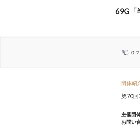
69G
0
ブ
団体紹
第70
主催団
お問い