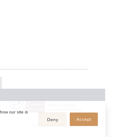
JASRAC許諾番号：
9024936001Y45037
JASRAC許諾番号：
9024936002Y45040
how our site is
Accept
Deny
(C) 2026 teket. all rights reserved.