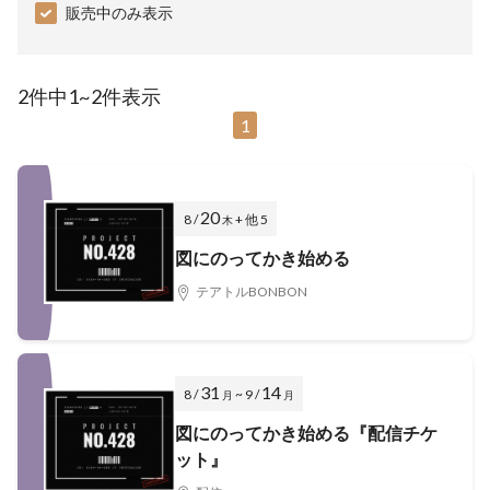
販売中のみ表示
2件中1~2件表示
1
20
8 /
+ 他 5
木
図にのってかき始める
テアトルBONBON
31
14
8 /
~ 9 /
月
月
図にのってかき始める『配信チケ
ット』