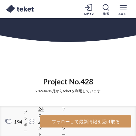
Project No.428
2026年06月からteketを利用しています
24
フ
ブ
コ
ォ
ラ
194
59
フォローして最新情報を受け取る
メ
ロ
ボ
ン
ワ
ー
ト
ー