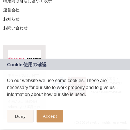
特定商取引法に基づく表示
運営会社
お知らせ
お問い合わせ
本サービスは、NTT
JASRAC許諾番号：
On our website we use some cookies. These are
ドコモグループの新
9024936001Y45037
規事業創出プログラ
necessary for our site to work properly and to give us
JASRAC許諾番号：
ム「docomo
9024936002Y45040
information about how our site is used.
STARTUP」を通じて
企画され、株式会社
teketにより運営され
ています。
Accept
Deny
(C) 2026 teket. all rights reserved.