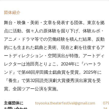
団体紹介
舞台・映像・美術・文章を発表する団体。東京を拠
点に活動。個々人の原体験を掘り下げ、体験ルポ・
アニメ・ドラマ等での労働経験を積んだ結果、反動
的にも生まれた戯曲と美術、現在と劇を往復するア
ートディレクション・空間演出が特徴。アートディ
レクターは池田亮とりょこ。2024年に『ハートラ
ンド』で第68回岸田國士戯曲賞を受賞。2025年に
『養生』で第32回読売演劇大賞優秀演出家賞を受
賞。全国ツアー公演を実施。
主催団体に
toyooka.theaterfestival@gmail.com
07
お問い合わせ
34-