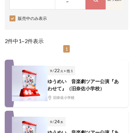
~
販売中のみ表示
2件中1~2件表示
1
22
9 /
+ 他 1
火
ゆうめい 音楽劇ツアー公演『あ
わせて』（旧奈佐小学校）
旧奈佐小学校
24
9 /
木
ゆうめい 音楽劇ツアー公演『あ