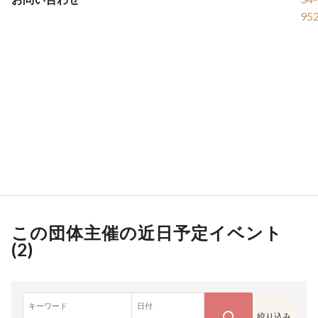
95
この団体主催の近日予定イベント
(
2
)
キーワード
日付
絞り込み