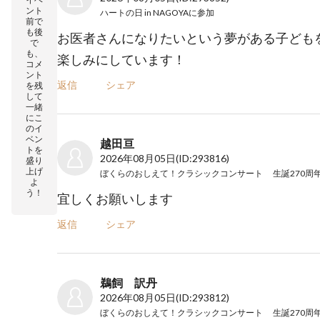
ント
ハートの日 in NAGOYA
に参加
前で
も後
お医者さんになりたいという夢がある子ども
で
も、
楽しみにしています！
コメ
ント
返信
シェア
を残
して
一緒
にこ
のイ
ベン
越田亘
トを
2026年08月05日
(ID:293816)
盛り
上げ
よ
う！
宜しくお願いします
返信
シェア
鵜飼 訳丹
2026年08月05日
(ID:293812)