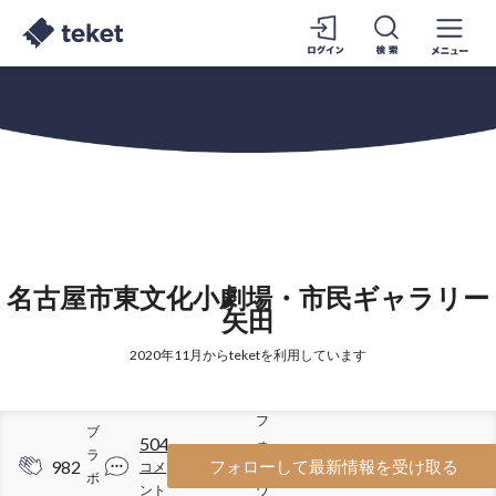
名古屋市東文化小劇場・市民ギャラリー
矢田
2020年11月からteketを利用しています
フ
ブ
504
ォ
ラ
982
1825
フォローして最新情報を受け取る
コメ
ロ
ボ
ント
ワ