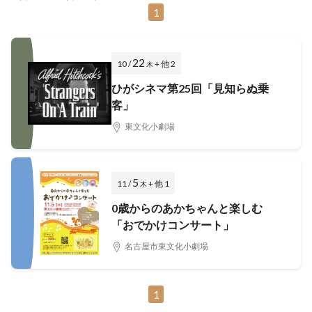
1
22
10 /
+ 他 2
木
ひがシネマ第25回「見知らぬ乗
客」
東文化小劇場
5
11 /
+ 他 1
木
0歳からのあかちゃんと楽しむ
「おでかけコンサート」
名古屋市東文化小劇場
1