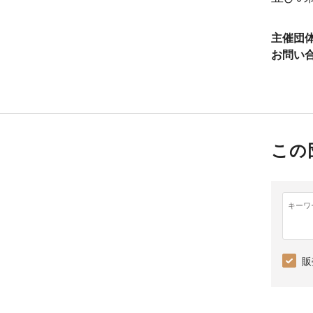
主催団
お問い
この
キーワ
販