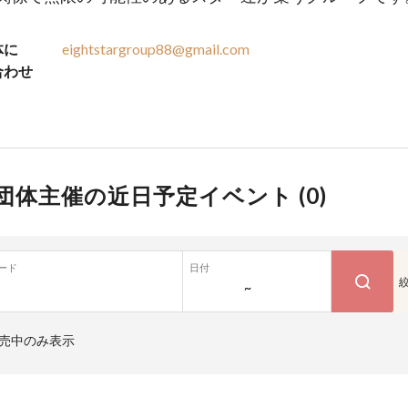
体に
eightstargroup88@gmail.com
合わせ
団体主催の近日予定イベント (
0
)
ード
日付
~
売中のみ表示