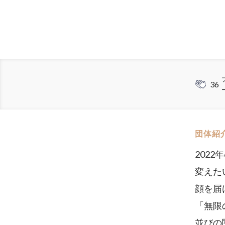
36
団体紹
2022
変えた
顔を届け
「無限
並びの