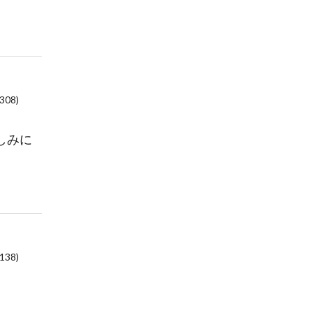
0308)
しみに
0138)