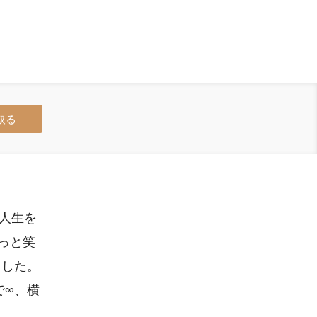
取る
の人生を
っと笑
ました。
で∞、横
。