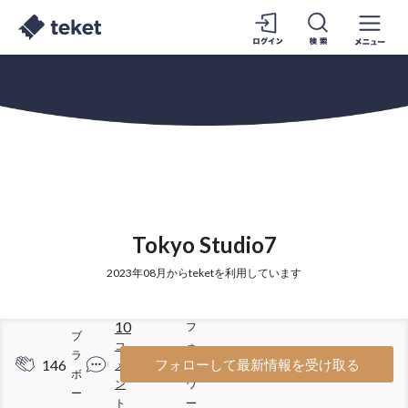
Tokyo Studio7
2023年08月からteketを利用しています
10
フ
ブ
コ
ォ
ラ
146
56
フォローして最新情報を受け取る
メ
ロ
ボ
ン
ワ
ー
ト
ー