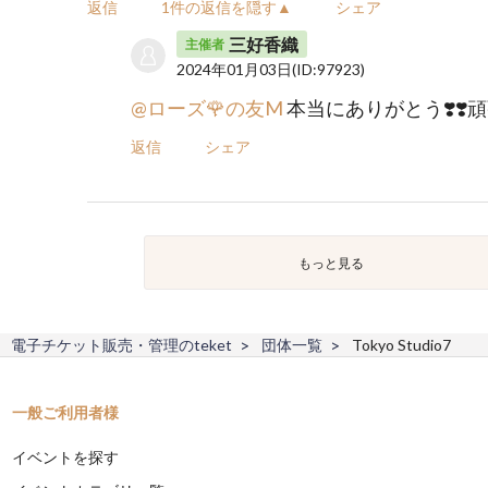
返信
1件の返信を隠す▲
シェア
三好香織
主催者
2024年01月03日
(ID:97923)
@ローズ🌹の友M
本当にありがとう❣️❣️頑
返信
シェア
もっと見る
電子チケット販売・管理のteket
団体一覧
Tokyo Studio7
一般ご利用者様
イベントを探す