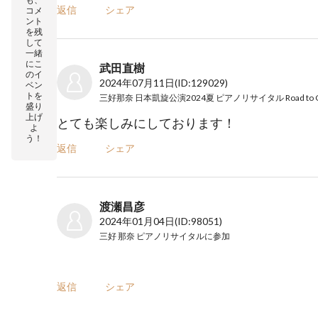
返信
シェア
コメ
ント
を残
して
一緒
にこ
武田直樹
のイ
2024年07月11日
(ID:129029)
ベン
トを
盛り
上げ
とても楽しみにしております！
よ
う！
返信
シェア
渡瀬昌彦
2024年01月04日
(ID:98051)
三好 那奈 ピアノリサイタル
に参加
返信
シェア