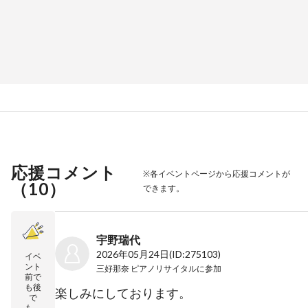
応援コメント
※各イベントページから応援コメントが
（
10
）
できます。
宇野瑞代
2026年05月24日
(ID:275103)
イベ
ント
三好那奈 ピアノリサイタル
に参加
前で
も後
楽しみにしております。
で
も、