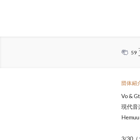
59
団体紹
Vo & 
現代音
Hemu
3/30