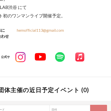
OLAB渋谷 にて
ト初のワンマンライブ開催予定。
体に
hemofficial113@gmail.com
合わせ
公式サ
団体主催の近日予定イベント (
0
)
ード
日付