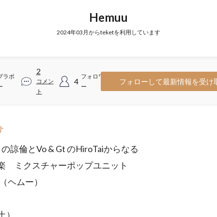
Hemuu
2024年03月からteketを利用しています
2
ブラボ
フォロワ
4
フォローして最新情報を受け
コメン
ー
ー
ト
介
Gt の諒倫とVo & Gt のHiroTaiからなる
楽 ミクスチャーポップユニット
u（ヘムー）
（土）