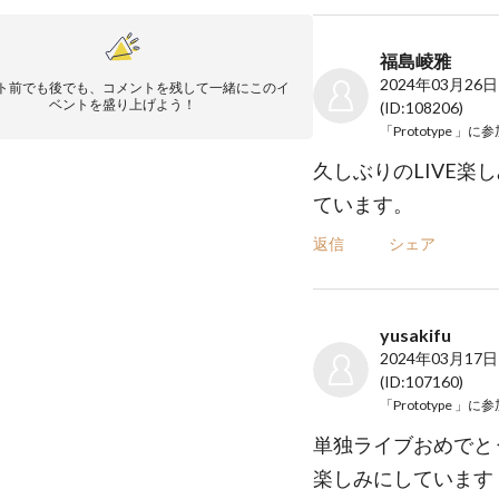
福島崚雅
2024年03月26日
ト前でも後でも、コメントを残して一緒にこのイ
ベントを盛り上げよう！
(ID:108206)
「Prototype 」
に参
久しぶりのLIVE楽
ています。
返信
シェア
yusakifu
2024年03月17日
(ID:107160)
「Prototype 」
に参
単独ライブおめでと
楽しみにしています