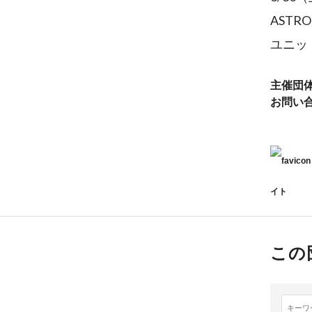
ASTR
ユニッ
主催団
お問い
イト
この
キーワ