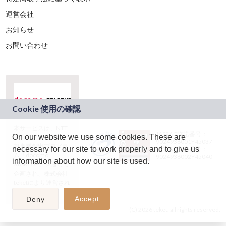
運営会社
お知らせ
お問い合わせ
本サービスは、NTT
JASRAC許諾番号：
On our website we use some cookies. These are
ドコモグループの新
9024936001Y45037
規事業創出プログラ
necessary for our site to work properly and to give us
JASRAC許諾番号：
ム「docomo
9024936002Y45040
information about how our site is used.
STARTUP」を通じて
企画され、株式会社
teketにより運営され
ています。
Accept
Deny
(C) 2026 teket. all rights reserved.