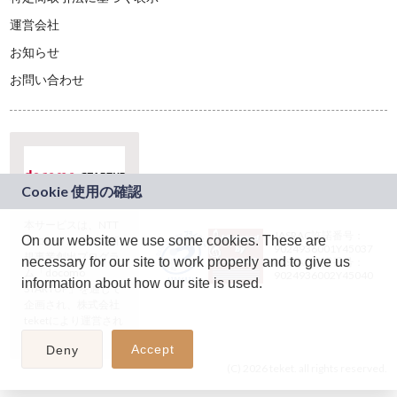
運営会社
お知らせ
お問い合わせ
本サービスは、NTT
JASRAC許諾番号：
On our website we use some cookies. These are
ドコモグループの新
9024936001Y45037
規事業創出プログラ
necessary for our site to work properly and to give us
JASRAC許諾番号：
ム「docomo
9024936002Y45040
information about how our site is used.
STARTUP」を通じて
企画され、株式会社
teketにより運営され
ています。
Accept
Deny
(C) 2026 teket. all rights reserved.