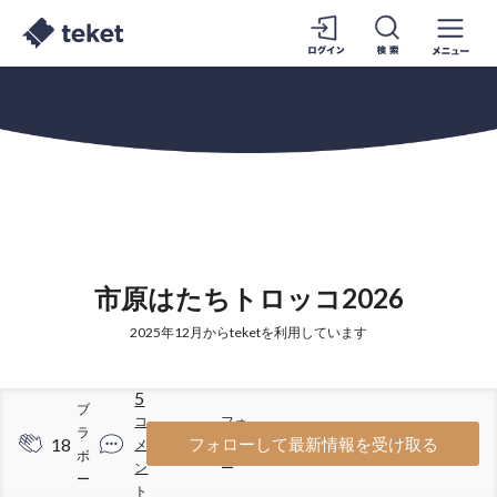
市原はたちトロッコ2026
2025年12月からteketを利用しています
5
ブ
コ
フォ
ラ
18
18
フォローして最新情報を受け取る
メ
ロワ
ボ
ン
ー
ー
ト