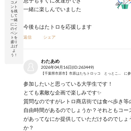
息子もすぐに友達ができ
コメ
ント
一緒に楽しんでいました
を残
して
一緒
にこ
今後もはたトロを応援します
のイ
ベン
返信
シェア
トを
盛り
上げ
よ
う！
わたあめ
2026年04月16日
(ID:263449)
【千葉県市原市】市原はたちトロッコ とっとこせのび旅
に参
参加したいと思っている大学生です！
とても素敵な企画で楽しみです✨
質問なのですがレトロ商店街では食べ歩き等
自由時間があるのでしょうか？それともコー
があってなにか提供していただけるのでしょ
か？