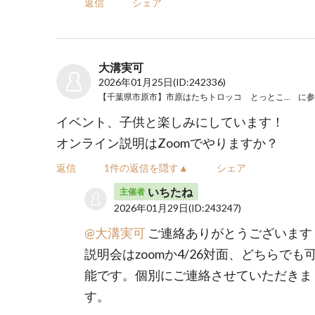
返信
シェア
大溝実可
2026年01月25日
(ID:242336)
【千葉県市原市】市原はたちトロッコ とっとこせのび旅
に参
イベント、子供と楽しみにしています！
オンライン説明はZoomでやりますか？
返信
1件の返信を隠す▲
シェア
いちたね
主催者
2026年01月29日
(ID:243247)
@大溝実可
ご連絡ありがとうございます
説明会はzoomか4/26対面、どちらでも
能です。個別にご連絡させていただきま
す。