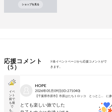
ショップを見る
応援コメント
※各イベントページから応援コメントがで
（
5
）
きます。
HOPE
2026年05月09日
(ID:271040)
イベ
ント
【千葉県市原市】市原はたちトロッコ とっとこせのび旅
に参
前で
も後
とても楽しい旅でした
で
も、