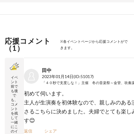
応援コメント
※各イベントページから応援コメントがで
（
1
）
きます。
田中
2023年01月14日
(ID:51017)
イベ
ント
前で
も後
初めて伺います。
で
も、
主人が生演奏を初体験なので、親しみのある
コメ
ント
さるこちらに決めました。夫婦でとても楽し
を残
して
す😊
一緒
にこ
返信
シェア
のイ