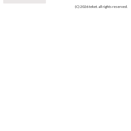
(C) 2026 teket. all rights reserved.