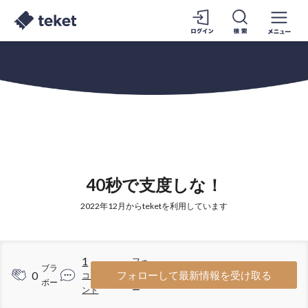
40秒で支度しな！
2022年12月からteketを利用しています
1
フォ
ブラ
0
7
フォローして最新情報を受け取る
コメ
ロワ
ボー
ント
ー