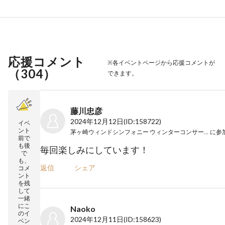
応援コメント
※各イベントページから応援コメントが
（
304
）
できます。
藤川忠彦
2024年12月12日
(ID:158722)
イベ
ント
茅ヶ崎ウィンドシンフォニー ウィンターコンサート2024
に参
前で
も後
毎回楽しみにしています！
で
も、
返信
シェア
コメ
ント
を残
して
一緒
にこ
Naoko
のイ
2024年12月11日
(ID:158623)
ベン