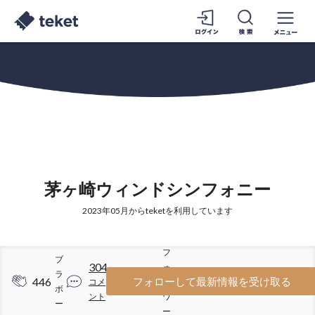
茅ヶ崎ウィンドシンフォニー
2023年05月からteketを利用しています
フ
ブ
304
ォ
ラ
446
1019
フォローして最新情報を受け取る
コメ
ロ
ボ
ント
ワ
ー
ー