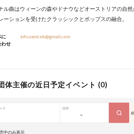
ナル曲はウィーンの森やドナウなどオーストリアの自然
レーションを受けたクラッシックとポップスの融合。
体に
info.vanicek@gmail.com
合わせ
団体主催の近日予定イベント (
0
)
ード
日付
~
売中のみ表示