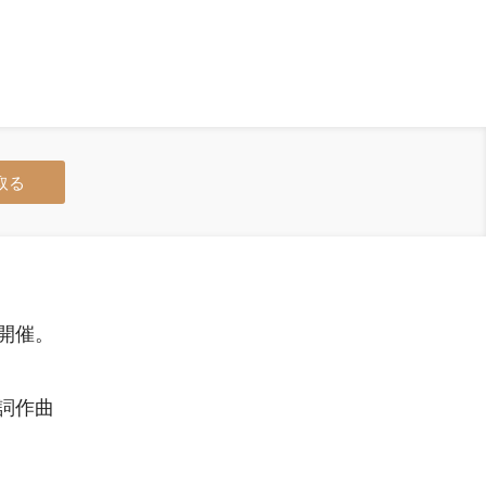
取る
開催。
詞作曲