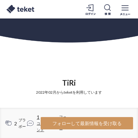
TiRi
2022年02月からteketを利用しています
1
フォ
ブラ
2
1
フォローして最新情報を受け取る
コメ
ロワ
ボー
ント
ー