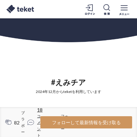
#えみチア
2024年12月からteketを利用しています
18
ブ
コ
フォ
ラ
82
86
フォローして最新情報を受け取る
メ
ロワ
ボ
ン
ー
ー
ト