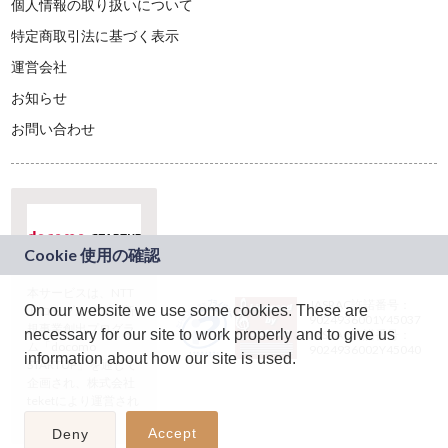
個人情報の取り扱いについて
特定商取引法に基づく表示
運営会社
お知らせ
お問い合わせ
本サービスは、NTT
JASRAC許諾番号：
On our website we use some cookies. These are
ドコモグループの新
9024936001Y45037
規事業創出プログラ
necessary for our site to work properly and to give us
JASRAC許諾番号：
ム「docomo
9024936002Y45040
information about how our site is used.
STARTUP」を通じて
企画され、株式会社
teketにより運営され
ています。
Accept
Deny