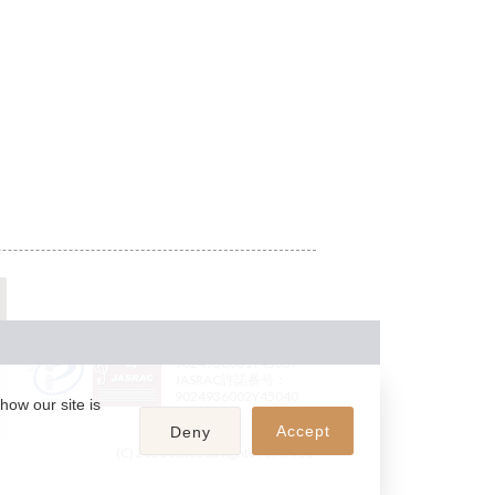
JASRAC許諾番号：
9024936001Y45037
JASRAC許諾番号：
9024936002Y45040
how our site is
Accept
Deny
(C) 2026 teket. all rights reserved.