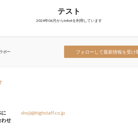
テスト
2024年06月からteketを利用しています
フォローして最新情報を受け
ラボー
介
体に
shoji@highstaff.co.jp
合わせ