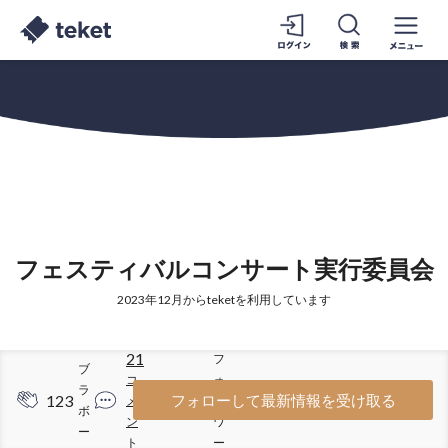
フェスティバルコンサート実行委員会
2023年12月からteketを利用しています
21
フ
ブ
コ
ォ
ラ
123
246
フォローして最新情報を受け取る
メ
ロ
ボ
ン
ワ
ー
ト
ー